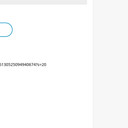
336130525094940674?s=20