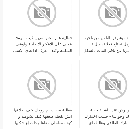
يف يشوفوا الناس من ناحية
فعاليه عبارة عن تمرين كيف ابرمج
ل نحتاج فعلا تجميل !
عقلي على الافكار الايجابية واوقف
زنا عن باقي البنات بالشكل
السلبية وكيف اعرف اذا هذي الاشياء
مجرد اوهام او حقيقة وافرق بينهم
ن وش عندنا اشياء خفية
فعالية صفات ام زوجك كيف اخلاقها
نا وحوالينا - حسب اختيارك
ايش نقطة ضعفها كيف تشوفك و
ارك الطاقي وهالتك اي
كيف تتعاملي معاها واذا طلع شكلها
او شابك معاها بعيد عن
نقوله