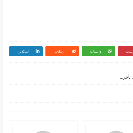
رست
واتساب
ريدايت
لينكدين
فعاليه هل انا اللي ادعي فيه صح وفيه خير لي / وهل تأخر احلامي وامنياتي بسبب إلهي او بسب شي انا اسويه او شي معرقله