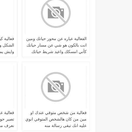
الفعالية عباره عن محور حياتك ومين
فعالية ك
انت بالكون هو شي عن مسار حياتك
الشكل وه
كأني امسكك واعيد شريط حياتك
وايش يمي
واعلمك عن اخطائك
فعالية من شخص متوفي عندك او
فعالية ع
مين من كان هالشخص المتوفي انوي
تصير حول
عليه انك تبغى رسالة منه
نعرف مس
شي فيها 