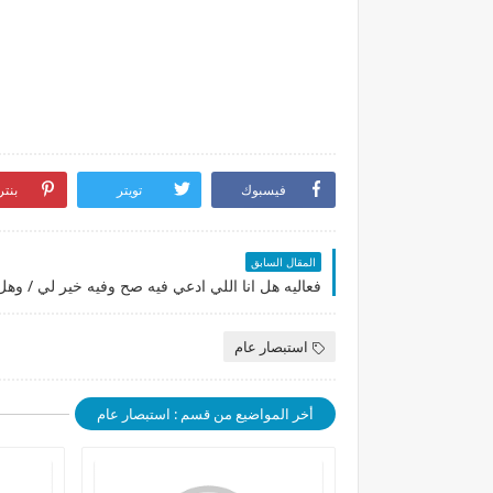
فيسبوك
تويتر
بنت
المقال السابق
استبصار عام
أخر المواضيع من قسم : استبصار عام