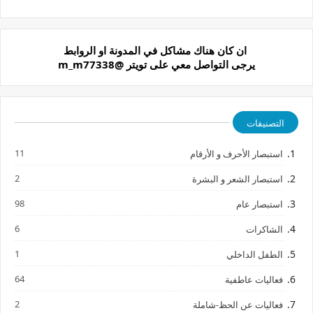
الملموس والبُعد الحقيقي
ان كان هناك مشاكل في المدونة او الروابط
يرجى التواصل معي على تويتر @m_m77338
التصنيفات
11
استبصار الأحرف و الأرقام
2
استبصار الشعر و البشرة
98
استبصار عام
6
الشاكرات
1
الطفل الداخلي
64
فعاليات عاطفية
2
فعاليات عن الحظ-شاملة