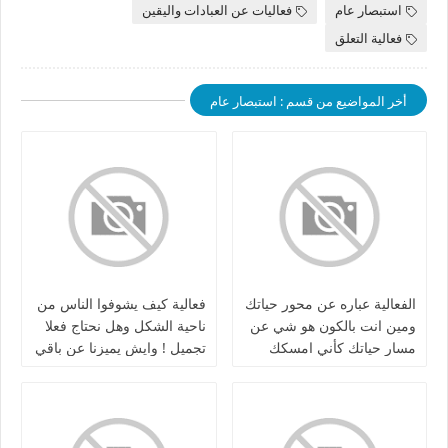
استبصار عام
فعاليات عن العبادات واليقين
فعالية التعلق
أخر المواضيع من قسم : استبصار عام
الفعالية عباره عن محور حياتك
فعالية كيف يشوفوا الناس من
ومين انت بالكون هو شي عن
ناحية الشكل وهل نحتاج فعلا
مسار حياتك كأني امسكك
تجميل ! وايش يميزنا عن باقي
واعيد شريط حياتك واعلمك
البنات بالشكل
عن اخطائك