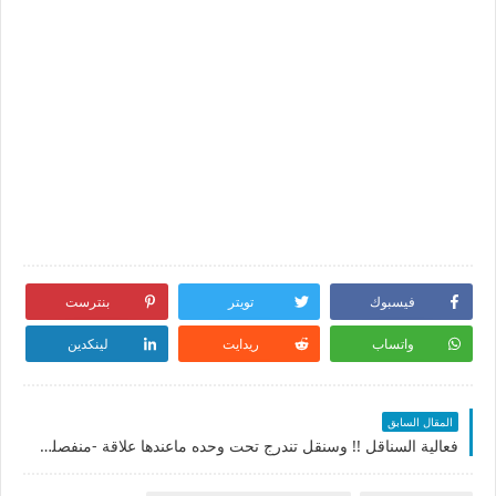
فيسبوك
تويتر
بنترست
واتساب
ريدايت
لينكدين
المقال السابق
فعالية السناقل !! وسنقل تندرج تحت وحده ماعندها علاقة -منفصلة /بس ماعندكم نية رجوع /او طاقة انتظار /او طاقة تعلق يعني طاقتك حرّه