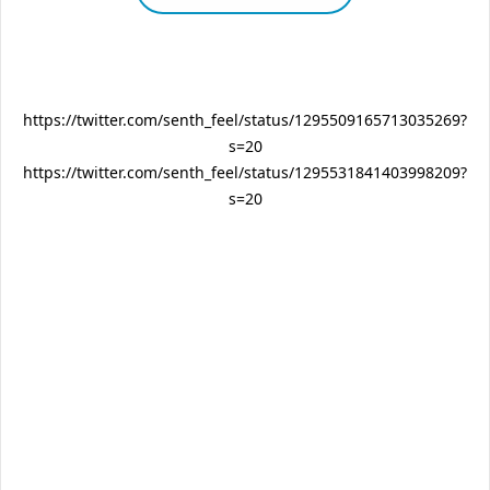
https://twitter.com/senth_feel/status/1295509165713035269?
s=20
https://twitter.com/senth_feel/status/1295531841403998209?
s=20