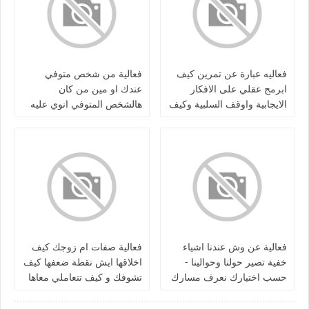
فعاليه عبارة عن تمرين كيف
فعالية من شخص متوفي
ابرمج عقلي على الافكار
عندك او مين من كان
الايجابية واوقف السلبية وكيف
هالشخص المتوفي انوي عليه
اعرف اذا هذي الاشياء مجرد
انك تبغى رسالة منه
اوهام او حقيقة وافرق بينهم
فعالية عن وش عندنا اشياء
فعالية صفات ام زوجك كيف
خفية تصير حولنا وحوالينا -
اخلاقها ايش نقطة ضعفها كيف
حسب اختيارك نعرف مسارك
تشوفك و كيف تتعاملي معاها
الطاقي وهالتك اي شي فيها او
واذا طلع شكلها نقوله
شابك معاها بعيد عن الواقع