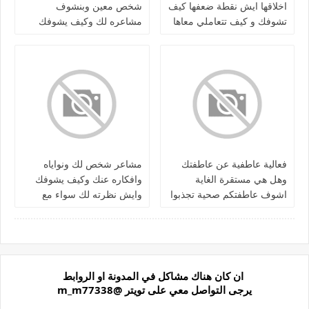
اخلاقها ايش نقطة ضعفها كيف
شخص معين وبنشوف
تشوفك و كيف تتعاملي معاها
مشاعره لك وكيف يشوفك
واذا طلع شكلها نقوله
ونظرته لك سواء منفصلين /
كرش/متزوجين
فعالية عاطفية عن عاطفتك
مشاعر شخص لك ونواياه
وهل هي مستقرة الغاية
وافكاره عنك وكيف يشوفك
اشوف عاطفتكم صحية تجذبوا
وايش نظرته لك سواء مع
الشخص الصح لسناقل
بعض او منفصلين طلاق او
ونشوف الاغلاط للي منفصلين
علاقة
ان كان هناك مشاكل في المدونة او الروابط
يرجى التواصل معي على تويتر @m_m77338