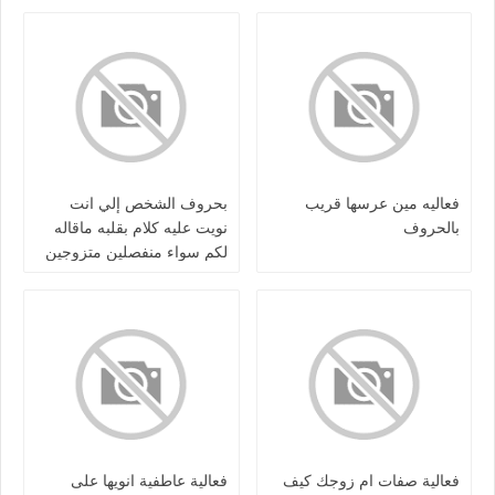
فعاليه مين عرسها قريب
بحروف الشخص إلي انت
بالحروف
نويت عليه كلام بقلبه ماقاله
لكم سواء منفصلين متزوجين
مطلقين كرش / او بعلاقه
فعالية صفات ام زوجك كيف
فعالية عاطفية انويها على