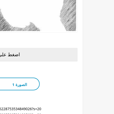
اضغط على 
الصورة 1
296228753534849026?s=20