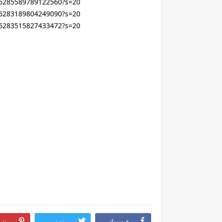
296285589789122560?s=20
296283189804249090?s=20
296283515827433472?s=20
فيسبوك
تويتر
بنت