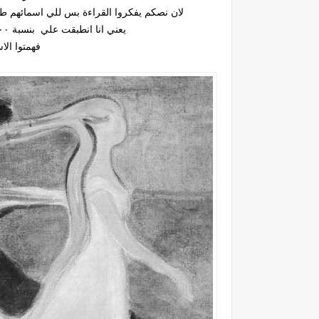
لان نصكم يفكروا القراءة بس للي اسمائهم طل
يعني انا انطبقت علي بنسبة ١٠٠ بس ماطلع أسمي لاني ماركزت جالسة احلل لكم
فهمتوا الاس