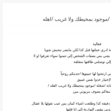
/موجود بمحيطك ولا غريب /اهله
فعالية
ادري عملتها قبل كذا لكن مايضر نبحبش شويا
ا بشي بس بصفات الشخص إلي تتمنوا سواء تعرفوا او لا
 إلي توصلني طاقتها متعلقة
ي ارتحتوا لها حبيتوها /جذبتكم روحياً
لإختيار خذوا نفس عميق
تة /شغلة /موجود بمحيطك ولا غريب /اهله /
معاكم بشوف مزيوني مين
 دقيقة كذا وطلعت اشياء كمان بس عيب تقولها يلا عقبال
ني بنفس التواريخ إلي انا قلتها