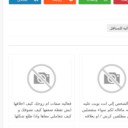
لية للسناقل
لشخص إلي انت نويت عليه
فعالية صفات ام زوجك كيف اخلاقها
به ماقاله لكم سواء منفصلين
ايش نقطة ضعفها كيف تشوفك و
مطلقين كرش / او بعلاقه
كيف تتعاملي معاها واذا طلع شكلها
نقوله