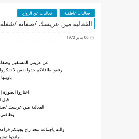
فعاليات عاطفية
فعاليات عن الزواج
الفعالية مين عريسك /صفاتة /شغله 
06 يناير 1972
عن عريس المستقبل وصفاتة 
ارفعوا طاقاتكم خذوا نفس لا تفكرو
ياويلها
اختاروا الصورة إل
قبل ا
الفعالية مين عريسك /صفا
وطاقتي 
والله ياجماعة محد راح يجبلكم قراءة
ماتجوا تبشرو