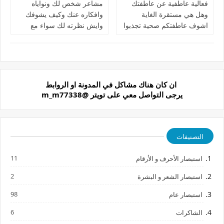
فعالية عاطفية عن عاطفتك
مشاعر شخص لك ونواياه
وهل هي مستقرة الغاية
وافكاره عنك وكيف يشوفك
اشوف عاطفتكم صحية تجذبوا
وايش نظرته لك سواء مع
الشخص الصح لسناقل
بعض او منفصلين طلاق او
ونشوف الاغلاط للي منفصلين
علاقة
ان كان هناك مشاكل في المدونة او الروابط
يرجى التواصل معي على تويتر @m_m77338
التصنيفات
11
استبصار الأحرف و الأرقام
2
استبصار الشعر و البشرة
98
استبصار عام
6
الشاكرات