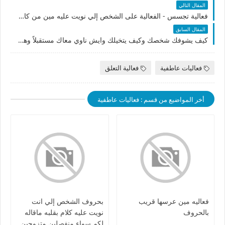
المقال التالي
فعالية تجسس - الفعالية على الشخص إلي نويت عليه مين من كان بنشوف ايش يطلع لنا
المقال السابق
كيف يشوفك شخصك وكيف يتخيلك وايش ناوي معاك مستقبلاً وهل يشوفك الشخص المناسب بغض النظر عن شخصكم مين هو زوج / كرش / حبيب/ طليق
فعاليات عاطفية
فعالية التعلق
أخر المواضيع من قسم : فعاليات عاطفية
فعاليه مين عرسها قريب
بحروف الشخص إلي انت
بالحروف
نويت عليه كلام بقلبه ماقاله
لكم سواء منفصلين متزوجين