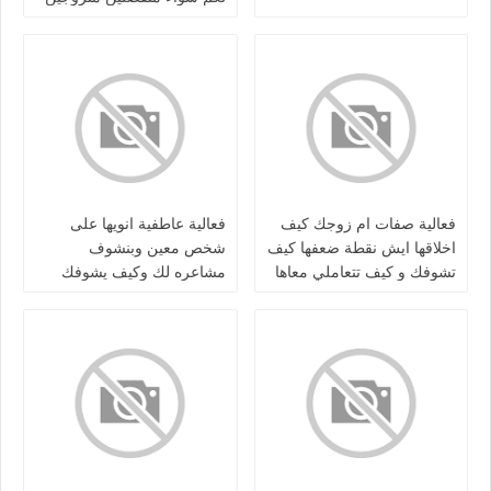
مطلقين كرش / او بعلاقه
فعالية صفات ام زوجك كيف
فعالية عاطفية انويها على
اخلاقها ايش نقطة ضعفها كيف
شخص معين وبنشوف
تشوفك و كيف تتعاملي معاها
مشاعره لك وكيف يشوفك
واذا طلع شكلها نقوله
ونظرته لك سواء منفصلين /
كرش/متزوجين