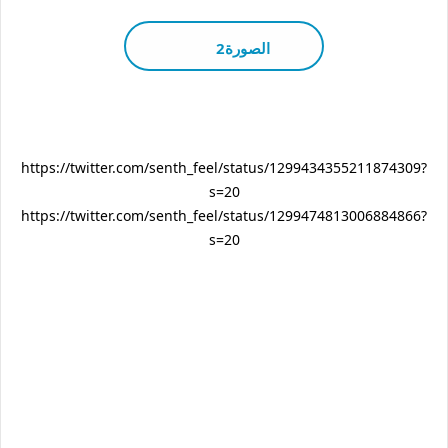
الصورة2
https://twitter.com/senth_feel/status/1299434355211874309?
s=20
https://twitter.com/senth_feel/status/1299474813006884866?
s=20