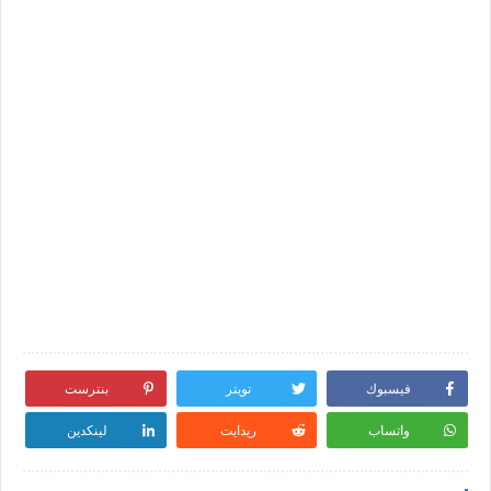
فيسبوك
تويتر
بنترست
واتساب
ريدايت
لينكدين