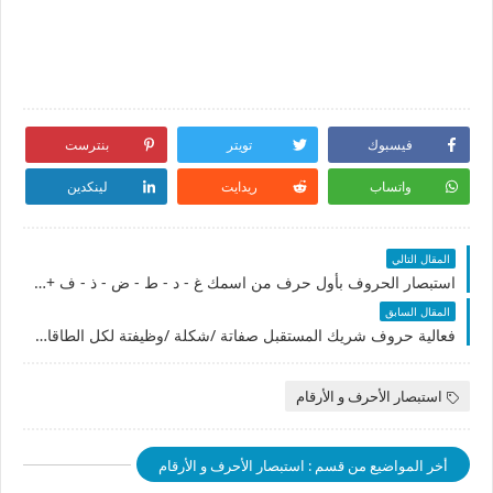
فيسبوك
تويتر
بنترست
واتساب
ريدايت
لينكدين
المقال التالي
استبصار الحروف بأول حرف من اسمك غ - د - ط - ض - ذ - ف + ن - ك - ر - ي - ع - هـ
المقال السابق
فعالية حروف شريك المستقبل صفاتة /شكلة /وظيفتة لكل الطاقات
استبصار الأحرف و الأرقام
أخر المواضيع من قسم : استبصار الأحرف و الأرقام