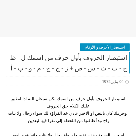
استبصار الأحرف و الأرقام
استبصار الحروف بأول حرف من اسمك ل - ظ -
خ - ت - ث - س - ص + ز - ج - ح - م - و - ب - أ
04 يناير 1972
استبصار الحروف بأول حرف من اسمك لكن سبحان الله اذا انطبق
عليك الكلام حق الحروف
وحرفك كان بالنص او الاخير عادي خذ القراؤة لك سواء رجال ولا بنات
راح تبدأ طاقتها من اللحظه إلي تقرا فيها لبعدين
اصحاب الحروف هذي تفضلوا سواء رجال ولا بنات مانطبقت اليوم