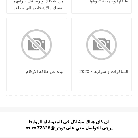
طاقتها وطريقة تقويتها
من شكلك واوصافك - وتفهم
نفسك والاشخاص إلي يطلعوا
بحياتكم
الشاكرات واسرارها - 2020
نبذه عن طاقة الارقام
ان كان هناك مشاكل في المدونة او الروابط
يرجى التواصل معي على تويتر @m_m77338