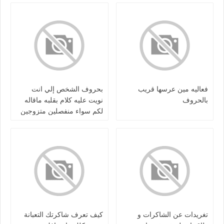
فعاليه مين عرسها قريب
بحروف الشخص إلي انت
بالحروف
نويت عليه كلام بقلبه ماقاله
لكم سواء منفصلين متزوجين
مطلقين كرش / او بعلاقه
تغريدات عن الشاكرات و
كيف تعرف شاكرتك التعبانة