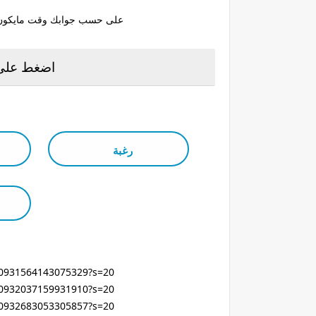
على حسب جوابك وقت مايكون ج
اضغط على 
رغبة
300931564143075329?s=20
300932037159931910?s=20
300932683053305857?s=20