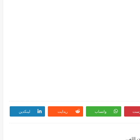
رست
واتساب
ريدايت
لينكدين
فعالية حسب خيارك اعرف وضعك الحين وبعدين بإذن الله وقبل / وهل فعلا انت بتعيش قصة حب حقيقية ولا خيال