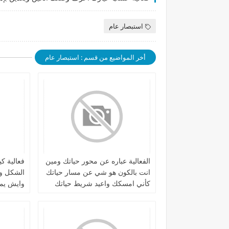
استبصار عام
أخر المواضيع من قسم : استبصار عام
الفعالية عباره عن محور حياتك ومين
فعالية ك
انت بالكون هو شي عن مسار حياتك
الشكل وه
كأني امسكك واعيد شريط حياتك
وايش يمي
واعلمك عن اخطائك