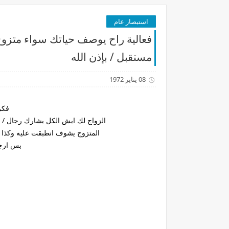
استبصار عام
فعالية راح يوصف حياتك سواء متزوج
مستقبل / بإذن الله
08 يناير 1972
فكر
الزواج لك ايش الكل يشارك رجال / ب
المتزوج يشوف انطبقت عليه وكذا 
بس ارجع