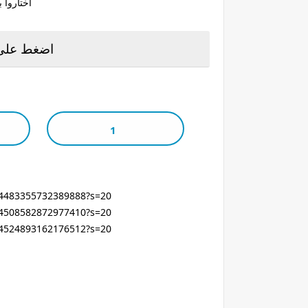
اختاروا 
اضغط على 
1
304483355732389888?s=20
304508582872977410?s=20
304524893162176512?s=20