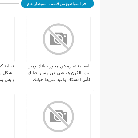
أخر المواضيع من قسم : استبصار عام
الفعالية عباره عن محور حياتك ومين
فعالية ك
انت بالكون هو شي عن مسار حياتك
الشكل وه
كأني امسكك واعيد شريط حياتك
وايش يمي
واعلمك عن اخطائك