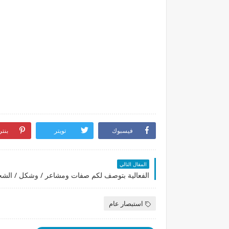
فيسبوك
تويتر
بنت
المقال التالي
استبصار عام