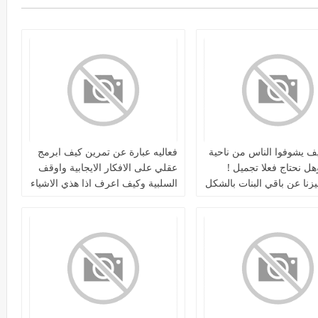
يف يشوفوا الناس من ناحية
فعاليه عبارة عن تمرين كيف ابرمج
ل نحتاج فعلا تجميل !
عقلي على الافكار الايجابية واوقف
زنا عن باقي البنات بالشكل
السلبية وكيف اعرف اذا هذي الاشياء
مجرد اوهام او حقيقة وافرق بينهم