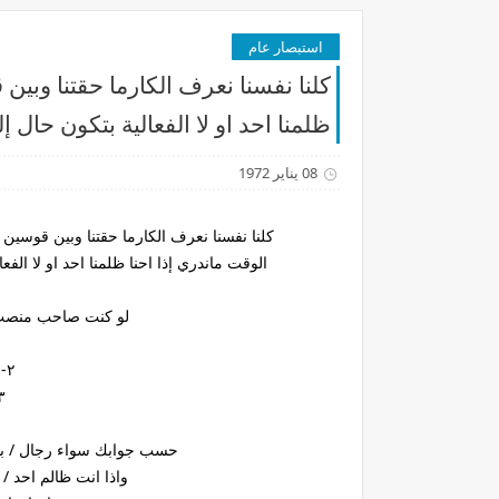
استبصار عام
كلنا نفسنا نعرف الكارما حقتنا وبين 
ظلمنا احد او لا الفعالية بتكون حال 
08 يناير 1972
كلنا نفسنا نعرف الكارما حقتنا وبين قوسين
الوقت ماندري إذا احنا ظلمنا احد او لا الفع
لو كنت صاحب منصب 
٢-التجاوز وسرعة الامور
٣-التدقيق وا
حسب جوابك سواء رجال / بنت
واذا انت ظالم احد /