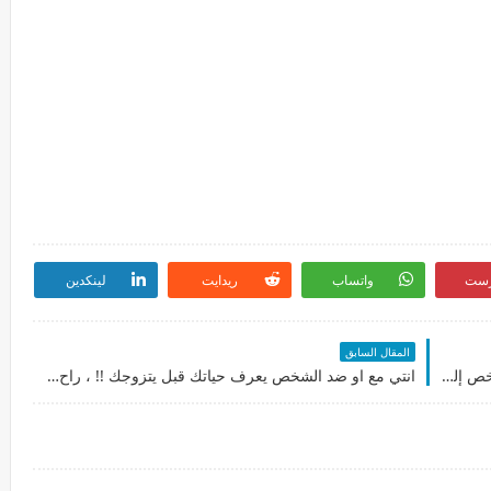
رست
واتساب
ريدايت
لينكدين
المقال السابق
الفعالية بتوصف لكم صفات ومشاعر / وشكل / الشخص إلي بيكون بحياتكم / او موجود حاليا اصلا
انتي مع او ضد الشخص يعرف حياتك قبل يتزوجك !! ، راح اعطيكم نبذة عن شخص إلي قالوا إيوا مع / ونبذة عن شخص إلي قالوا لا ضد