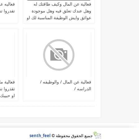
فعالية عن المال وكيف طاقتك له
فعاليه ع
وهل عندك تعلق فيه وهل موجودة
تقدروا تن
عوائق وايش الوظيفة المناسبة لك او
كـشغل جانبي لك وايش تسوي
عشان توصل للغنى باذن الله
فعالية عن المال / والوظيفه /
فعالية م
الدراسه /
تقدروا تنو
او حبيبك
المادية و
دراسياً /
جميع الحقوق محفوظة ©
senth_feel