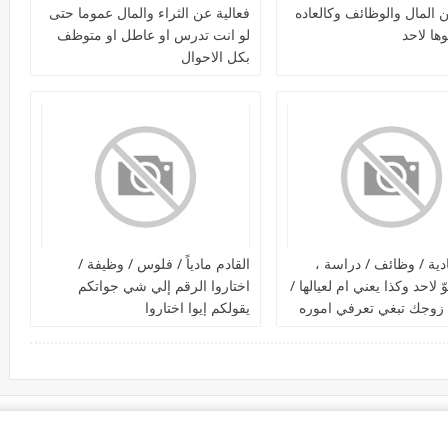
ن المال والوظائف وكالعاده
فعالية عن الثراء والمال عموما حتى
وها لاحد
لو انت تدرس او عاطل او متوظف
بكل الاحوال
ادية / وظائف / دراسة ،
القادم مادياً / فلوس / وظيفة /
ّ لاحد وكذا يعني ام لعيالها /
اختاروا الرقم إلي شي جواتكم
 زوجك تبغي تعرفي اموره
يقولكم إيوا اختاروا
برضو تنوّ لنفسكم / مادياً /
 وظيفة