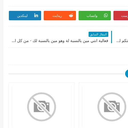
رست
واتساب
ريدايت
لينكدين
المقال السابق
فعالية للمزز أطفالنا الكلبين اختاروا الصورة إلي عجبتكم لفتت نظركم ارتحتوا لها بيكون كل شي يطلع لنا نقولة القراءة للكل وجميع الطاقات
فعالية انتي مين بالنسبة لة وهو مين بالنسبة لك - من كل النواحي كيف تشوفوا بعض سواء كنتوا علاقة رسمية /إعجاب /علاقة حب راح ندخل لعقلة الباطن وتفكيرة وقلبة