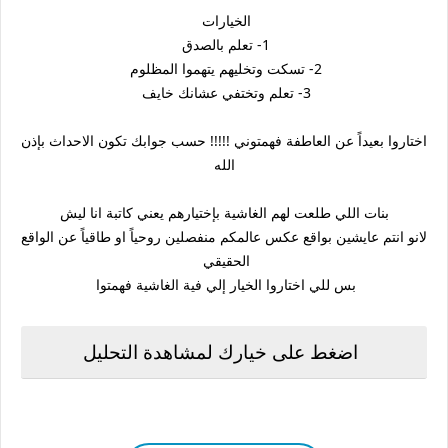
الخيارات
1- تعلم بالصدق
2- تسكت وتخليهم يتهموا المظلوم
3- تعلم وتختفي عشانك خايف
اختاروا بعيداً عن العاطفة فهمتوني !!!!! حسب جوابك تكون الاحداث بإذن
الله
بنات اللي طلعت لهم الغاشية بإختيارهم يعني كاتبة انا ليش
لانو انتم عايشين بواقع عكس عالمكم منفصلين روحياً او طاقياً عن الواقع
الحقيقي
بس للي اختاروا الخيار إلي فية الغاشية فهمتوا
اضغط على خيارك لمشاهدة التحليل