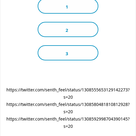
1
2
3
https://twitter.com/senth_feel/status/1308555653129142273?
s=20
https://twitter.com/senth_feel/status/1308580481810812928?
s=20
https://twitter.com/senth_feel/status/1308592998704390145?
s=20