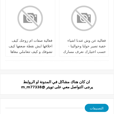
فعالية عن وش عندنا اشياء
فعالية صفات ام زوجك كيف
خفية تصير حولنا وحوالينا -
اخلاقها ايش نقطة ضعفها كيف
حسب اختيارك نعرف مسارك
تشوفك و كيف تتعاملي معاها
الطاقي وهالتك اي شي فيها او
واذا طلع شكلها نقوله
شابك معاها بعيد عن الواقع
الملموس والبُعد الحقيقي
ان كان هناك مشاكل في المدونة او الروابط
يرجى التواصل معي على تويتر @m_m77338
التصنيفات