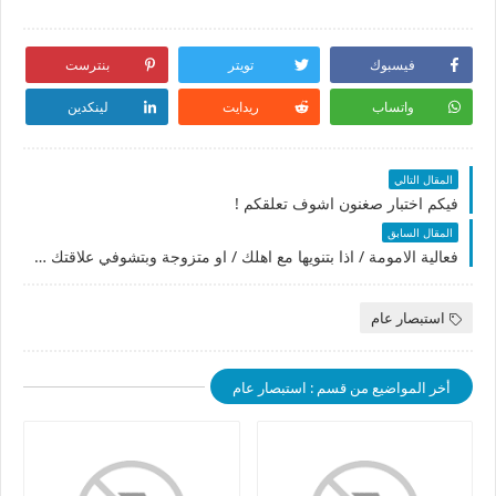
فيسبوك
تويتر
بنترست
واتساب
ريدايت
لينكدين
المقال التالي
فيكم اختبار صغنون اشوف تعلقكم !
المقال السابق
فعالية الامومة / اذا بتنويها مع اهلك / او متزوجة وبتشوفي علاقتك مع عيالك / او مستقبلا اذا تزوجتوا
استبصار عام
أخر المواضيع من قسم : استبصار عام