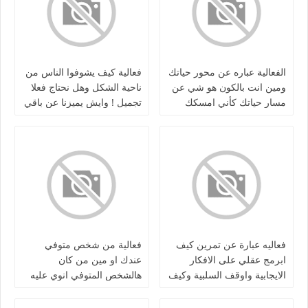
الفعالية عباره عن محور حياتك
فعالية كيف يشوفوا الناس من
ومين انت بالكون هو شي عن
ناحية الشكل وهل نحتاج فعلا
مسار حياتك كأني امسكك
تجميل ! وايش يميزنا عن باقي
واعيد شريط حياتك واعلمك
البنات بالشكل
عن اخطائك
فعاليه عبارة عن تمرين كيف
فعالية من شخص متوفي
ابرمج عقلي على الافكار
عندك او مين من كان
الايجابية واوقف السلبية وكيف
هالشخص المتوفي انوي عليه
اعرف اذا هذي الاشياء مجرد
انك تبغى رسالة منه
اوهام او حقيقة وافرق بينهم