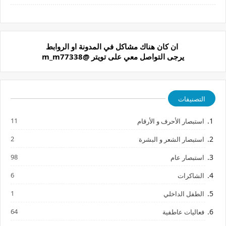
ونشوف الاغلاط للي منفصلين
علاقة
ان كان هناك مشاكل في المدونة او الروابط
يرجى التواصل معي على تويتر @m_m77338
التصنيفات
11
استبصار الأحرف و الأرقام
2
استبصار الشعر و البشرة
98
استبصار عام
6
الشاكرات
1
الطفل الداخلي
64
فعاليات عاطفية