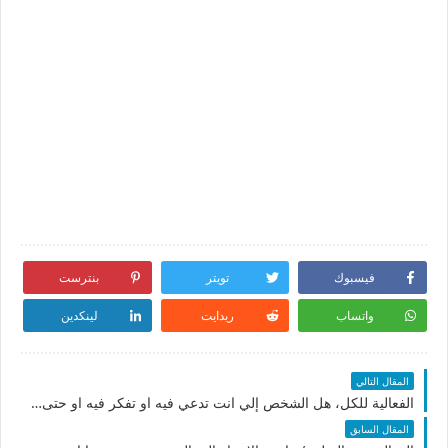
فيسبوك
تويتر
بنترست
واتساب
ريدايت
لينكدين
المقال التالي
الفعالية للكل، هل الشخص إلي انت تدعي فيه او تفكر فيه او حتى نفسك تتقرب منه فيه خير لك ودخوله بحياتك شي حلو او لا
المقال السابق