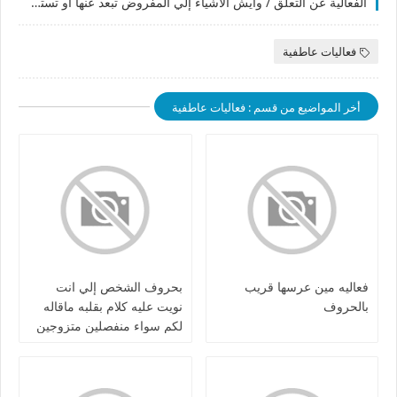
الفعالية عن التعلق / وايش الاشياء إلي المفروض تبعد عنها او تستمر عليها / واذا فيك مرض روحي / او تتوهم
فعاليات عاطفية
أخر المواضيع من قسم : فعاليات عاطفية
فعاليه مين عرسها قريب
بحروف الشخص إلي انت
بالحروف
نويت عليه كلام بقلبه ماقاله
لكم سواء منفصلين متزوجين
مطلقين كرش / او بعلاقه