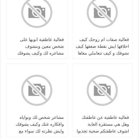
فعالية صفات ام زوجك كيف
فعالية عاطفية انويها على
اخلاقها ايش نقطة ضعفها كيف
شخص معين وبنشوف
تشوفك و كيف تتعاملي معاها
مشاعره لك وكيف يشوفك
واذا طلع شكلها نقوله
ونظرته لك سواء منفصلين /
كرش/متزوجين
فعالية عاطفية عن عاطفتك
مشاعر شخص لك ونواياه
وهل هي مستقرة الغاية
وافكاره عنك وكيف يشوفك
اشوف عاطفتكم صحية تجذبوا
وايش نظرته لك سواء مع
الشخص الصح لسناقل
بعض او منفصلين طلاق او