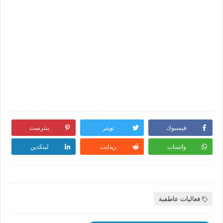
فيسبوك
تويتر
بنترست
واتساب
ريدايت
لينكدين
فعاليات عاطفية