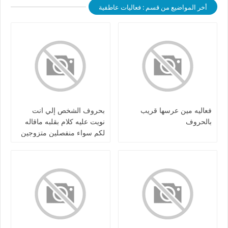
أخر المواضيع من قسم : فعاليات عاطفية
فعاليه مين عرسها قريب
بحروف الشخص إلي انت
بالحروف
نويت عليه كلام بقلبه ماقاله
لكم سواء منفصلين متزوجين
مطلقين كرش / او بعلاقه