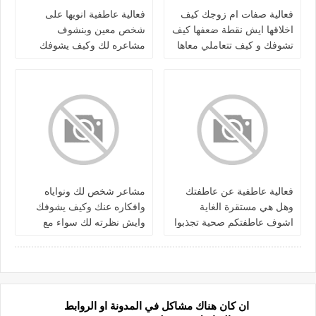
فعالية صفات ام زوجك كيف
فعالية عاطفية انويها على
اخلاقها ايش نقطة ضعفها كيف
شخص معين وبنشوف
تشوفك و كيف تتعاملي معاها
مشاعره لك وكيف يشوفك
واذا طلع شكلها نقوله
ونظرته لك سواء منفصلين /
كرش/متزوجين
فعالية عاطفية عن عاطفتك
مشاعر شخص لك ونواياه
وهل هي مستقرة الغاية
وافكاره عنك وكيف يشوفك
اشوف عاطفتكم صحية تجذبوا
وايش نظرته لك سواء مع
الشخص الصح لسناقل
بعض او منفصلين طلاق او
ونشوف الاغلاط للي منفصلين
علاقة
ان كان هناك مشاكل في المدونة او الروابط